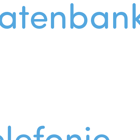
atenban
lefonie