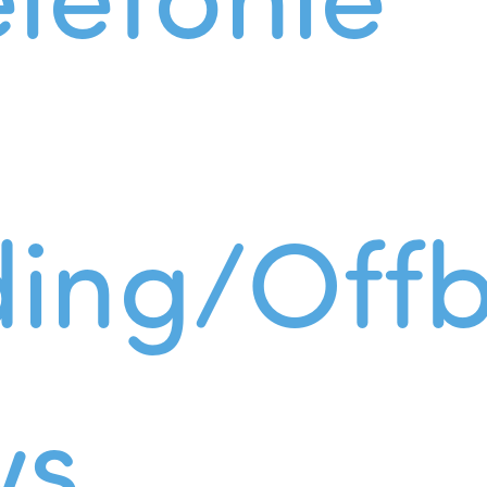
ing/Offb
ws