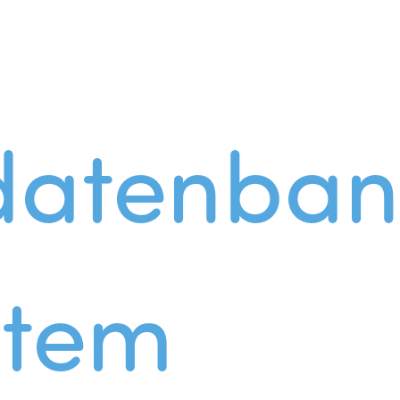
datenban
stem