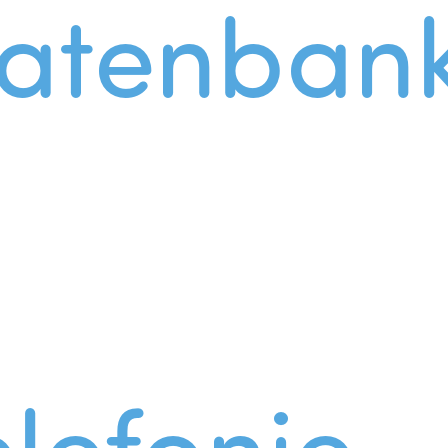
atenban
lefonie