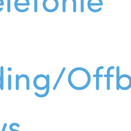
ing/Offb
ws