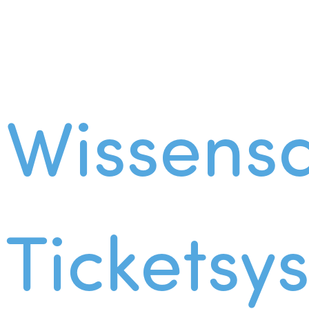
Wissens
Ticketsy