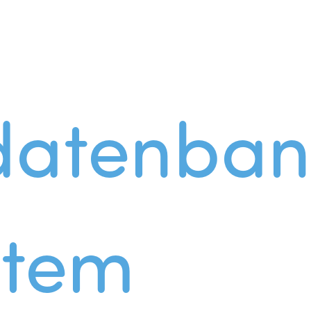
datenban
stem