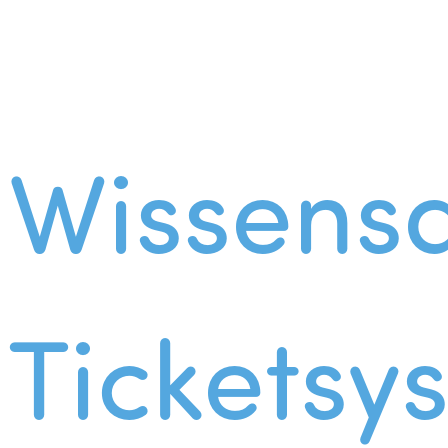
Wissens
Ticketsy