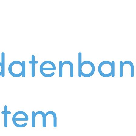
datenban
stem