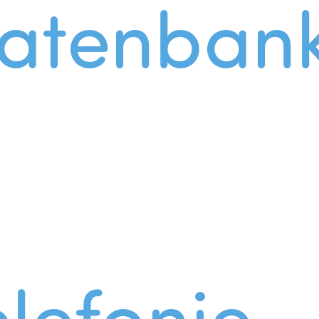
atenban
lefonie