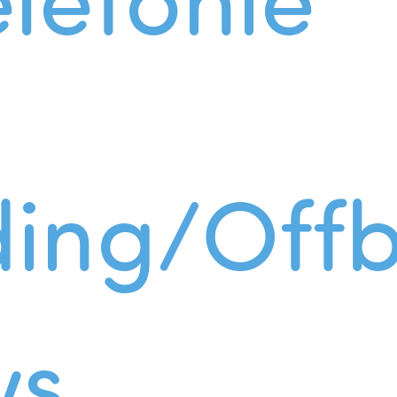
ing/Offb
ws