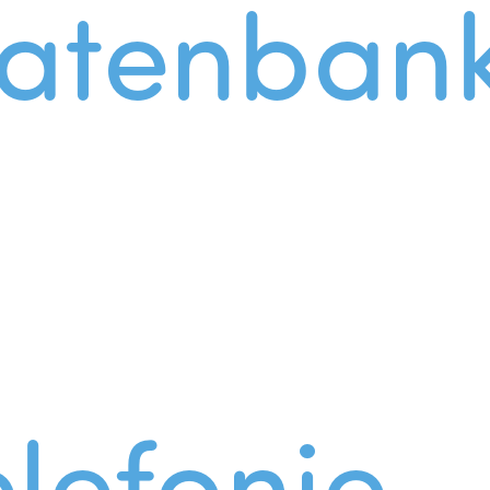
atenban
lefonie