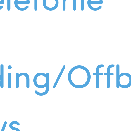
ing/Offb
ws