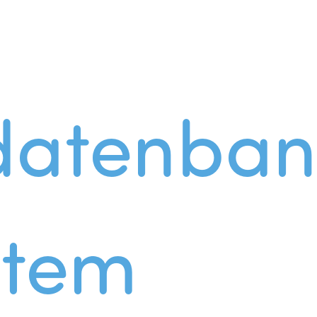
datenban
stem