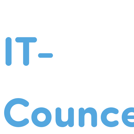
IT-
Counce