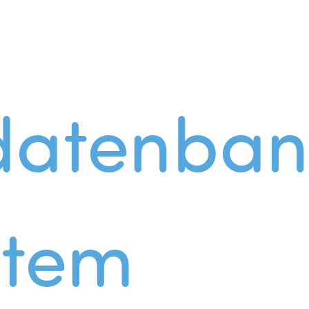
datenban
stem