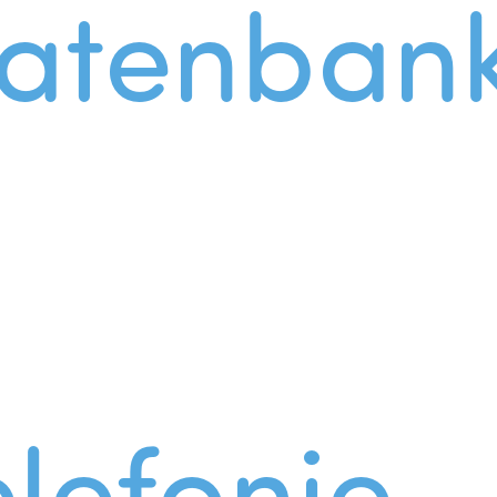
atenban
lefonie