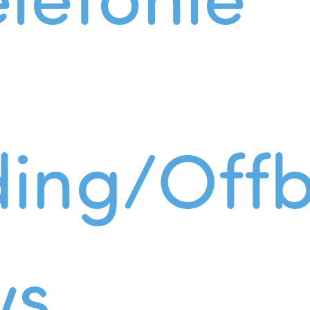
ing/Offb
ws