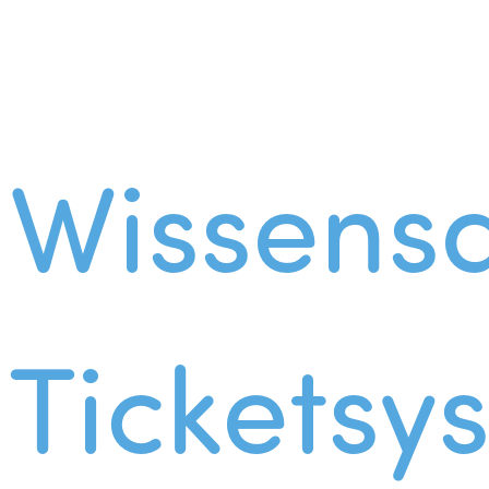
Wissens
Ticketsy