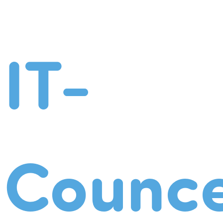
IT-
Counce