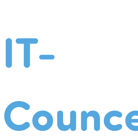
IT-
Counce