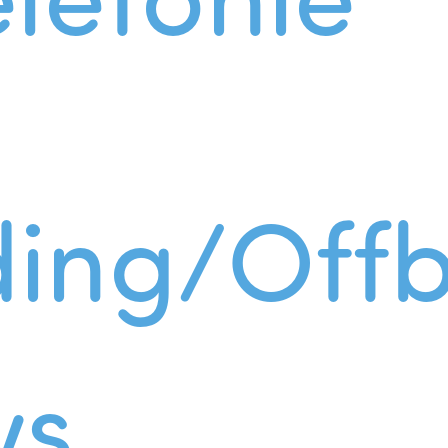
ing/Offb
ws