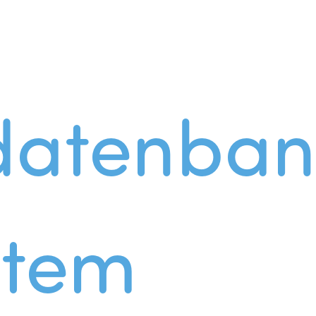
datenban
stem