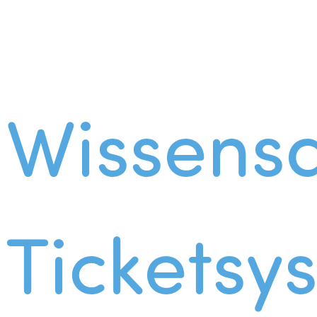
Wissens
Ticketsy