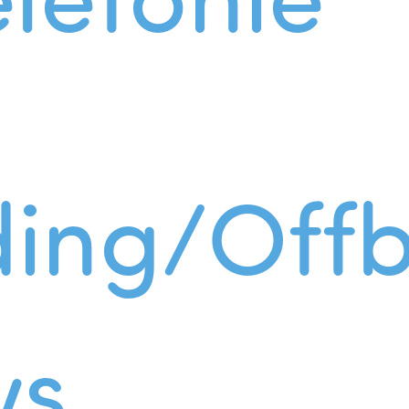
ing/Offb
ws