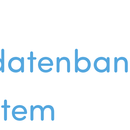
datenban
stem