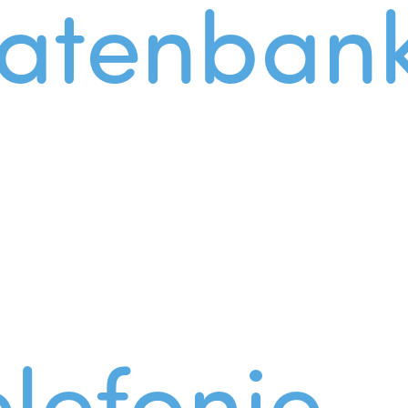
atenban
lefonie