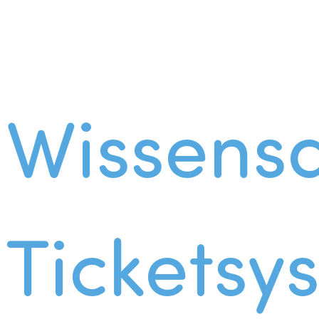
Wissens
Ticketsy