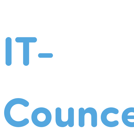
IT-
Counce