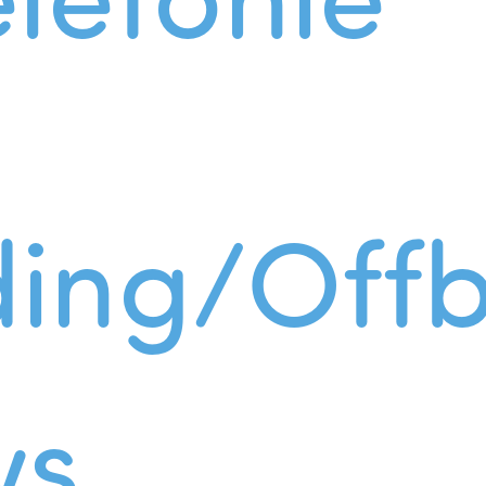
ing/Offb
ws