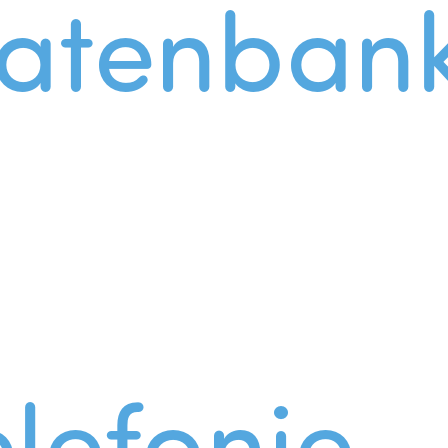
atenban
lefonie