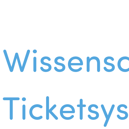
Wissens
Ticketsy