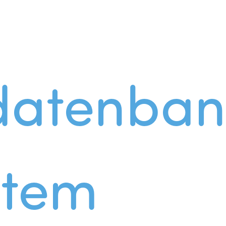
datenban
stem