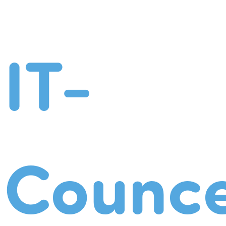
IT-
Counce