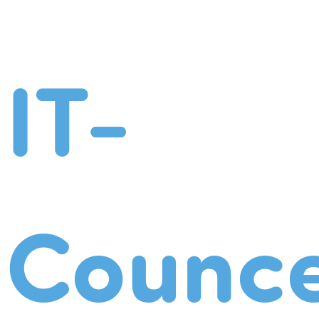
IT-
Counce