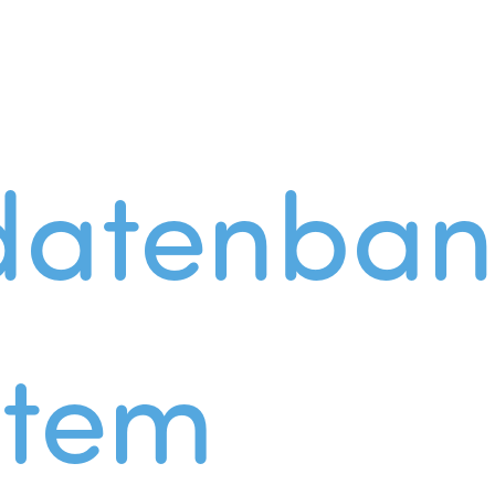
datenban
stem