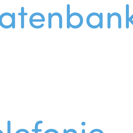
atenban
lefonie