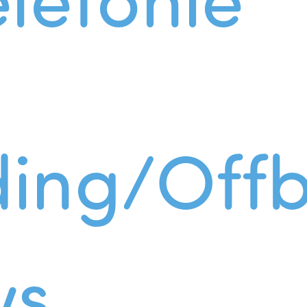
ing/Offb
ws