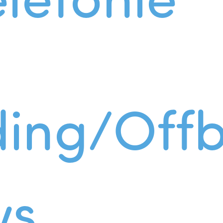
ing/Offb
ws