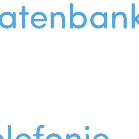
atenban
lefonie