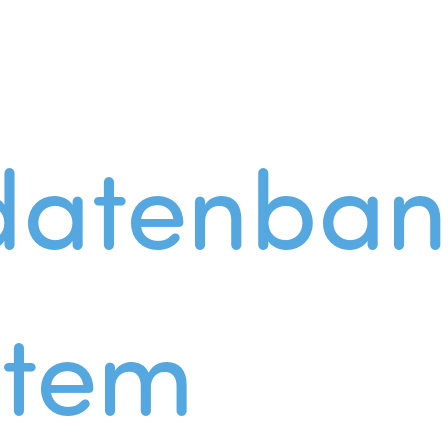
datenban
stem