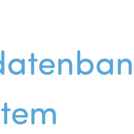
datenban
stem