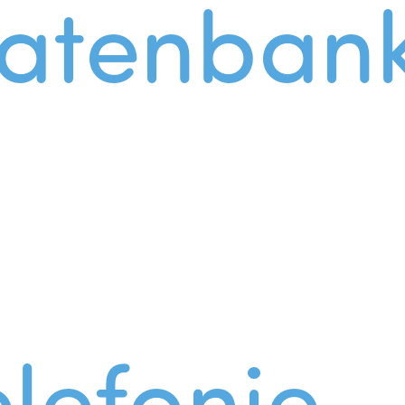
atenban
lefonie