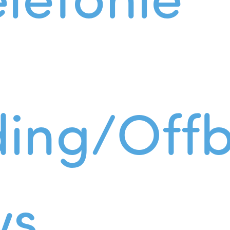
ing/Offb
ws